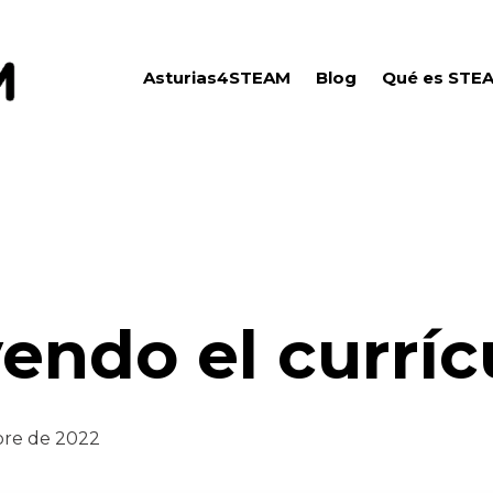
Asturias4STEAM
Blog
Qué es STE
endo el curríc
bre de 2022