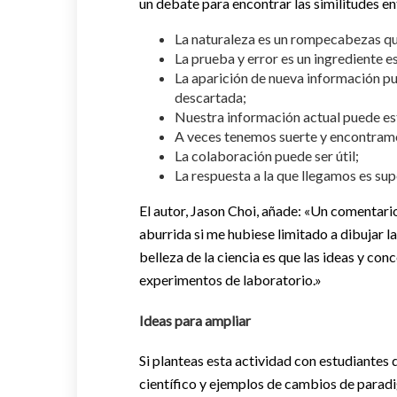
un debate para encontrar las similitudes en
La naturaleza es un rompecabezas qu
La prueba y error es un ingrediente es
La aparición de nueva información pu
descartada;
Nuestra información actual puede esta
A veces tenemos suerte y encontramo
La colaboración puede ser útil;
La respuesta a la que llegamos es supe
El autor, Jason Choi, añade: «Un comentario
aburrida si me hubiese limitado a dibujar l
belleza de la ciencia es que las ideas y c
experimentos de laboratorio.»
Ideas para ampliar
Si planteas esta actividad con estudiantes
científico y ejemplos de cambios de paradig