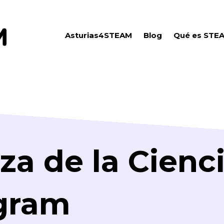
Asturias4STEAM
Blog
Qué es STE
za de la Cienc
gram