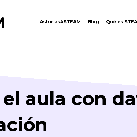
Asturias4STEAM
Blog
Qué es STE
 el aula con da
ación